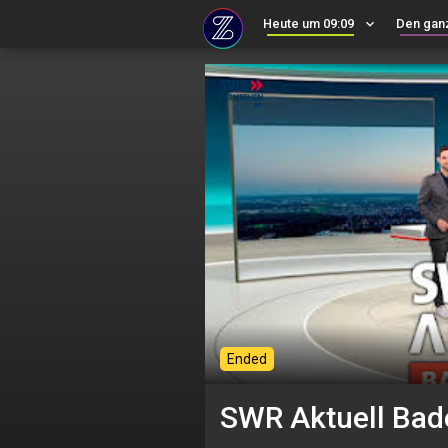
Heute um 09:09
keyboard_arrow_down
Den gan
Ended
SWR Aktuell Ba