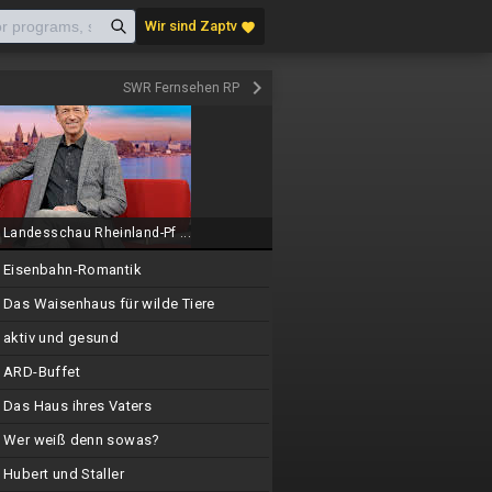
Wir sind Zaptv
favorite
keyboard_arrow_right
SWR Fernsehen RP
Landesschau Rheinland-Pf ...
Eisenbahn-Romantik
Das Waisenhaus für wilde Tiere
aktiv und gesund
ARD-Buffet
Das Haus ihres Vaters
Wer weiß denn sowas?
Hubert und Staller