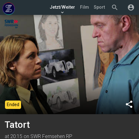
search
account_circle
Jetzt/Weiter
Film
Sport
keyboard_arrow_down
share
Ended
Tatort
at 20:15 on SWR Fernsehen RP