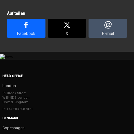
Auf teilen
Facebook
X
E-mail
HEAD OFFICE
London
52 Brook Street
W1K 5DS London
United Kingdom
P: +44 203 608 8181
DENMARK
Copenhagen