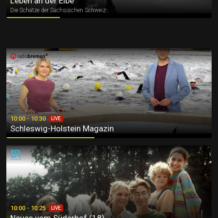
Leben an der Elbe
Die Schätze der Sächsischen Schweiz
Schleswig-Holstein Magazin
10:00 - 10:30
LIVE
Schleswig-Holstein Magazin
Neues vom Süderhof (18)
10:00 - 10:25
LIVE