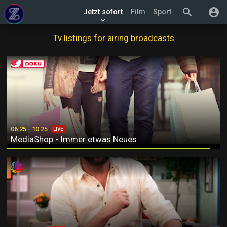
search
account_circle
Jetzt sofort
Film
Sport
keyboard_arrow_down
Tv listings for airing broadcasts
MediaShop - Immer etwas Neues
06:25 - 10:25
LIVE
MediaShop - Immer etwas Neues
SAT.1-Frühstücksfernsehen am Sonntag