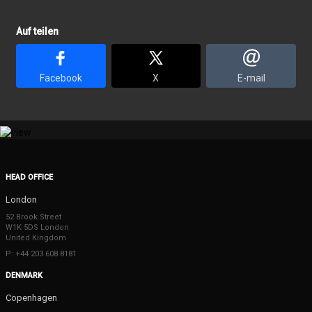
Auf teilen
Facebook
X
E-mail
HEAD OFFICE
London
52 Brook Street
W1K 5DS London
United Kingdom
P: +44 203 608 8181
DENMARK
Copenhagen