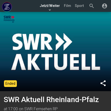
search
account_circle
Jetzt/Weiter
Film
Sport
keyboard_arrow_down
share
Ended
SWR Aktuell Rheinland-Pfalz
at 17:00 on SWR Fernsehen RP