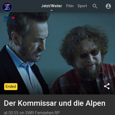
search
account_circle
Jetzt/Weiter
Film
Sport
keyboard_arrow_down
share
Ended
Der Kommissar und die Alpen
at 00:55 on SWR Fernsehen RP