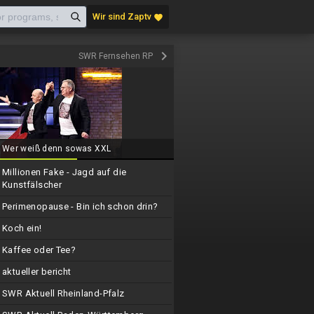
Wir sind Zaptv
favorite
keyboard_arrow_right
SWR Fernsehen RP
Wer weiß denn sowas XXL
Millionen Fake - Jagd auf die
Kunstfälscher
Perimenopause - Bin ich schon drin?
Koch ein!
Kaffee oder Tee?
aktueller bericht
SWR Aktuell Rheinland-Pfalz