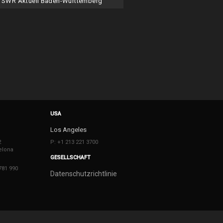
SWR Aktuell Baden-Württemberg
USA
Los Angeles
2
P: +1 213 221 3700
elona
GESELLSCHAFT
781 990
Datenschutzrichtlinie