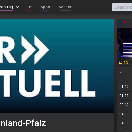
zen Tag
keyboard_arrow_down
Film
Sport
Sender
20:15
23:35
01:10
01:55
02:10
04:00
nland-Pfalz
04:35