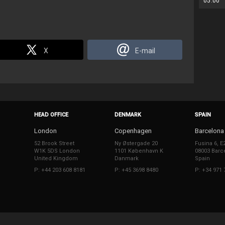
05:00
X
E-mail
HEAD OFFICE
DENMARK
SPAIN
London
Copenhagen
Barcelona
52 Brook Street
Ny Østergade 20
Fusina 6, E
W1K 5DS London
1101 København K
08003 Barc
United Kingdom
Danmark
Spain
P: +44 203 608 8181
P: +45 3698 8480
P: +34 971 