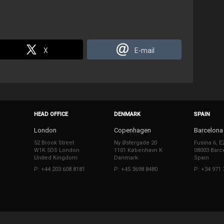
X
E-mail
HEAD OFFICE
DENMARK
SPAIN
London
Copenhagen
Barcelona
52 Brook Street
Ny Østergade 20
Fusina 6, E
W1K 5DS London
1101 København K
08003 Barc
United Kingdom
Danmark
Spain
P: +44 203 608 8181
P: +45 3698 8480
P: +34 971 