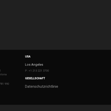
USA
Los Angeles
2
P: +1 213 221 3700
elona
GESELLSCHAFT
781 990
Datenschutzrichtlinie