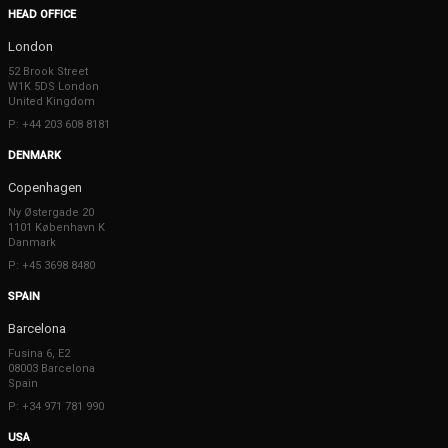
HEAD OFFICE
London
52 Brook Street
W1K 5DS London
United Kingdom
P: +44 203 608 8181
DENMARK
Copenhagen
Ny Østergade 20
1101 København K
Danmark
P: +45 3698 8480
SPAIN
Barcelona
Fusina 6, E2
08003 Barcelona
Spain
P: +34 971 781 990
USA