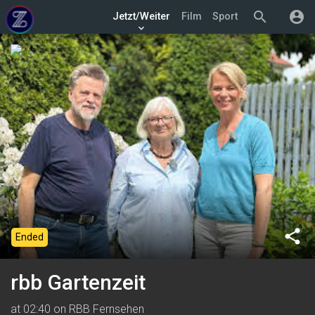
search
account_circle
Jetzt/Weiter
Film
Sport
keyboard_arrow_down
share
Ended
rbb Gartenzeit
at 02:40 on RBB Fernsehen