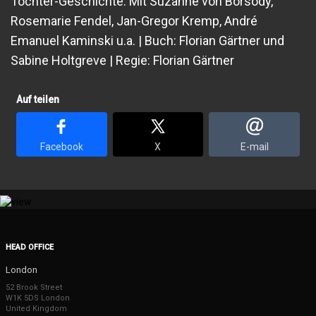
Tochter-Geschichte. Mit Suzanne von Borsody,
Rosemarie Fendel, Jan-Gregor Kremp, André
Emanuel Kaminski u.a. | Buch: Florian Gärtner und
Sabine Holtgreve | Regie: Florian Gärtner
Auf teilen
Facebook
X
E-mail
HEAD OFFICE
London
52 Brook Street
W1K 5DS London
United Kingdom