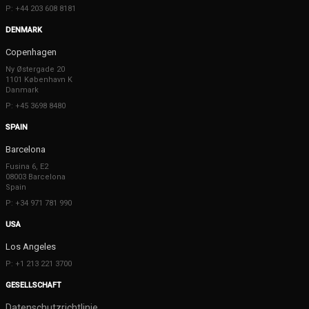
P: +44 203 608 8181
DENMARK
Copenhagen
Ny Østergade 20
1101 København K
Danmark
P: +45 3698 8480
SPAIN
Barcelona
Fusina 6, E2
08003 Barcelona
Spain
P: +34 971 781 990
USA
Los Angeles
P: +1 213 221 3700
GESELLSCHAFT
Datenschutzrichtlinie