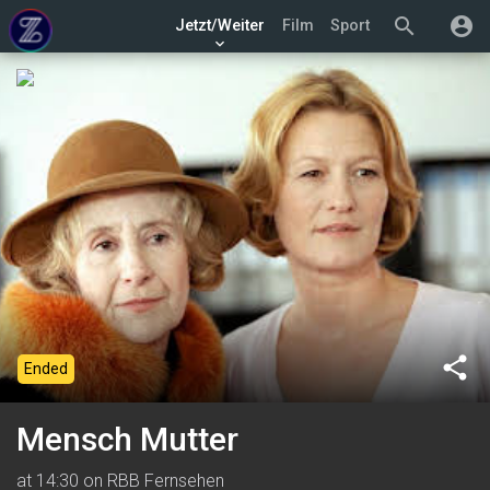
search
account_circle
Jetzt/Weiter
Film
Sport
keyboard_arrow_down
share
Ended
Mensch Mutter
at 14:30 on RBB Fernsehen