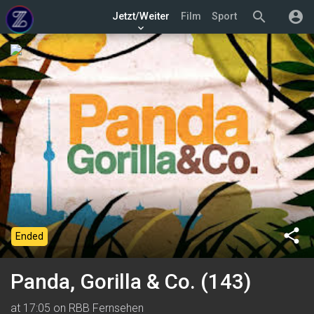
search
account_circle
Jetzt/Weiter
Film
Sport
keyboard_arrow_down
share
Ended
Panda, Gorilla & Co. (143)
at 17:05 on RBB Fernsehen