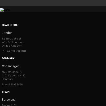
HEAD OFFICE
London
52 Brook Street
W1K 5DS London
United Kingdom
P: +44 203 608 8181
DENMARK
Copenhagen
Ny Østergade 20
1101 København K
Danmark
P: +45 3698 8480
SPAIN
Barcelona
Fusina 6, E2