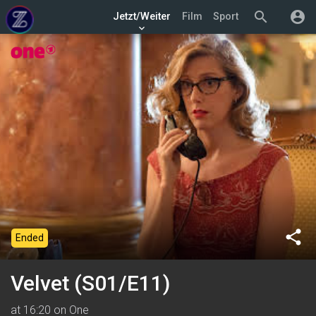
search
account_circle
Jetzt/Weiter
Film
Sport
keyboard_arrow_down
share
Ended
Velvet (S01/E11)
at 16:20 on One