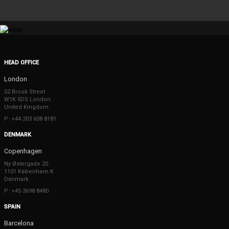
HEAD OFFICE
London
52 Brook Street
W1K 5DS London
United Kingdom
P: +44 203 608 8181
DENMARK
Copenhagen
Ny Østergade 20
1101 København K
Danmark
P: +45 3698 8480
SPAIN
Barcelona