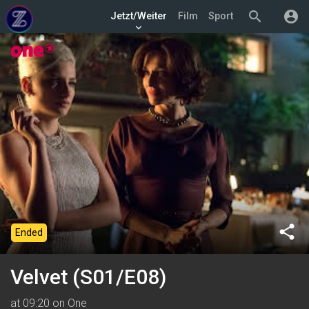
search
account_circle
Jetzt/Weiter
Film
Sport
keyboard_arrow_down
share
Ended
Velvet (S01/E08)
at 09:20 on One