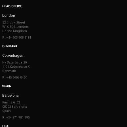
HEAD OFFICE
London
52 Brook Street
W1K 5DS London
United Kingdom
P: +44 203 608 8181
DENMARK
Copenhagen
Ny Østergade 20
1101 København K
Danmark
P: +45 3698 8480
SPAIN
Barcelona
Fusina 6, E2
08003 Barcelona
Spain
P: +34 971 781 990
USA