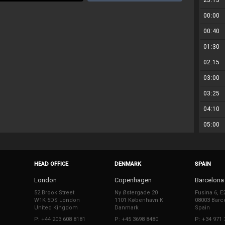
23:15
00:00
00:40
01:30
02:15
03:00
03:25
04:10
05:00
HEAD OFFICE
DENMARK
SPAIN
London
Copenhagen
Barcelona
52 Brook Street
Ny Østergade 20
Fusina 6, E
W1K 5DS London
1101 København K
08003 Barc
United Kingdom
Danmark
Spain
P: +44 203 608 8181
P: +45 3698 8480
P: +34 971 