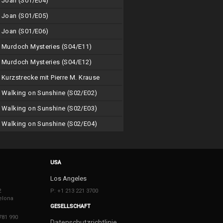
Joan (S01/E04)
Joan (S01/E05)
Joan (S01/E06)
Murdoch Mysteries (S04/E11)
Murdoch Mysteries (S04/E12)
Kurzstrecke mit Pierre M. Krause
Walking on Sunshine (S02/E02)
Walking on Sunshine (S02/E03)
Walking on Sunshine (S02/E04)
USA
Los Angeles
2
P: +1 213 221 3700
elona
GESELLSCHAFT
781 990
Datenschutzrichtlinie