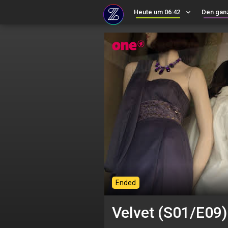
Heute um 06:42
keyboard_arrow_down
Den gan
Ended
Velvet (S01/E09)