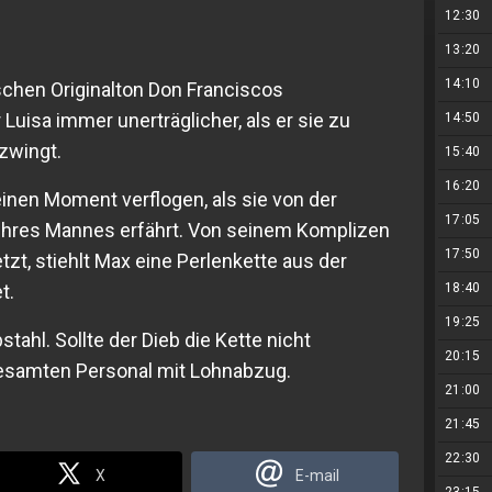
12:30
13:20
14:10
chen Originalton Don Franciscos
Luisa immer unerträglicher, als er sie zu
14:50
zwingt.
15:40
16:20
einen Moment verflogen, als sie von der
17:05
ihres Mannes erfährt. Von seinem Komplizen
17:50
t, stiehlt Max eine Perlenkette aus der
t.
18:40
19:25
tahl. Sollte der Dieb die Kette nicht
20:15
gesamten Personal mit Lohnabzug.
21:00
21:45
22:30
X
E-mail