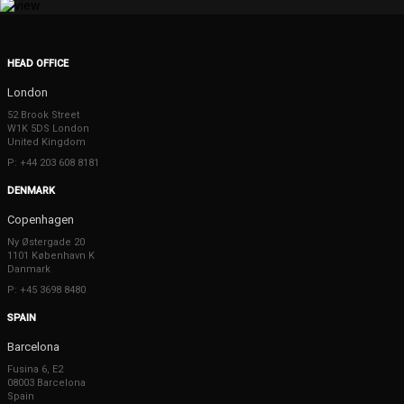
HEAD OFFICE
London
52 Brook Street
W1K 5DS London
United Kingdom
P: +44 203 608 8181
DENMARK
Copenhagen
Ny Østergade 20
1101 København K
Danmark
P: +45 3698 8480
SPAIN
Barcelona
Fusina 6, E2
08003 Barcelona
Spain