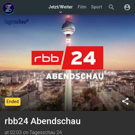
search
account_circle
Jetzt/Weiter
Film
Sport
keyboard_arrow_down
share
Ended
rbb24 Abendschau
at 02:03 on Tagesschau 24