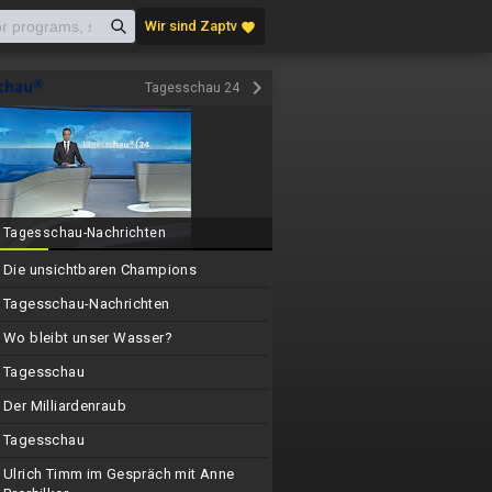
Wir sind Zaptv
favorite
keyboard_arrow_right
Tagesschau 24
Tagesschau-Nachrichten
Die unsichtbaren Champions
Tagesschau-Nachrichten
Wo bleibt unser Wasser?
Tagesschau
Der Milliardenraub
Tagesschau
Ulrich Timm im Gespräch mit Anne