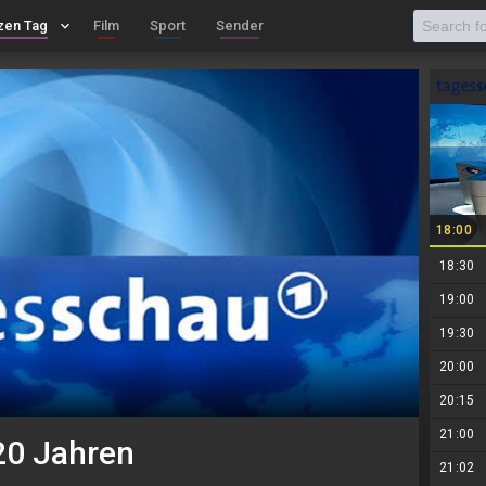
zen Tag
keyboard_arrow_down
Film
Sport
Sender
18:00
18:30
19:00
19:30
20:00
20:15
21:00
20 Jahren
21:02