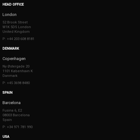
HEAD OFFICE
London
52 Brook Street
W1K 5DS London
United Kingdom
P: +44 203 608 8181
DENMARK
Copenhagen
Ny Østergade 20
1101 København K
Danmark
P: +45 3698 8480
SPAIN
Barcelona
Fusina 6, E2
08003 Barcelona
Spain
P: +34 971 781 990
USA