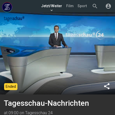
search
account_circle
Jetzt/Weiter
Film
Sport
keyboard_arrow_down
share
Ended
Tagesschau-Nachrichten
at 09:00 on Tagesschau 24