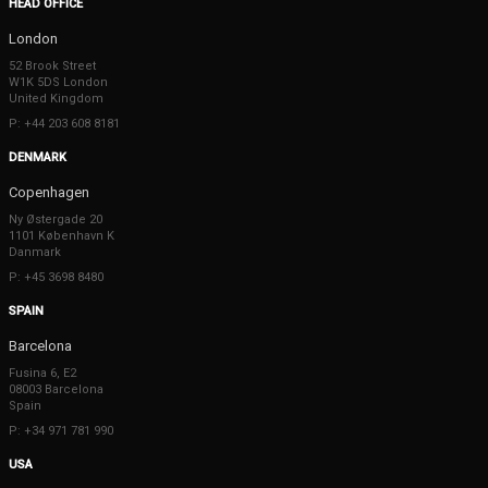
HEAD OFFICE
London
52 Brook Street
W1K 5DS London
United Kingdom
P: +44 203 608 8181
DENMARK
Copenhagen
Ny Østergade 20
1101 København K
Danmark
P: +45 3698 8480
SPAIN
Barcelona
Fusina 6, E2
08003 Barcelona
Spain
P: +34 971 781 990
USA