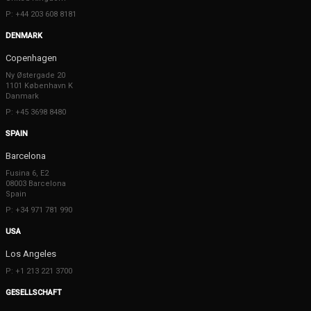
P: +44 203 608 8181
DENMARK
Copenhagen
Ny Østergade 20
1101 København K
Danmark
P: +45 3698 8480
SPAIN
Barcelona
Fusina 6, E2
08003 Barcelona
Spain
P: +34 971 781 990
USA
Los Angeles
P: +1 213 221 3700
GESELLSCHAFT