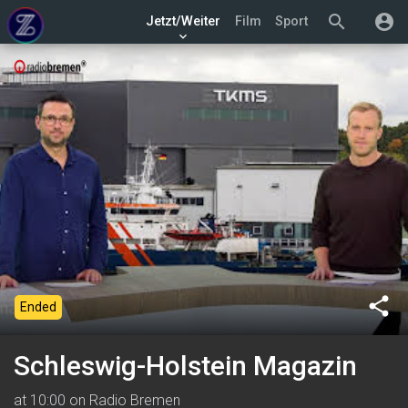
search
account_circle
Jetzt/Weiter
Film
Sport
keyboard_arrow_down
share
Ended
Schleswig-Holstein Magazin
at 10:00 on Radio Bremen