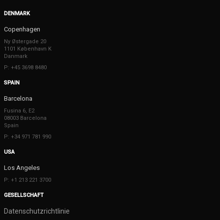
DENMARK
Copenhagen
Ny Østergade 20
1101 København K
Danmark
P: +45 3698 8480
SPAIN
Barcelona
Fusina 6, E2
08003 Barcelona
Spain
P: +34 971 781 990
USA
Los Angeles
P: +1 213 221 3700
GESELLSCHAFT
Datenschutzrichtlinie