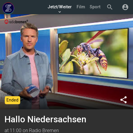
search
account_circle
Jetzt/Weiter
Film
Sport
keyboard_arrow_down
share
Ended
Hallo Niedersachsen
at 11:00 on Radio Bremen