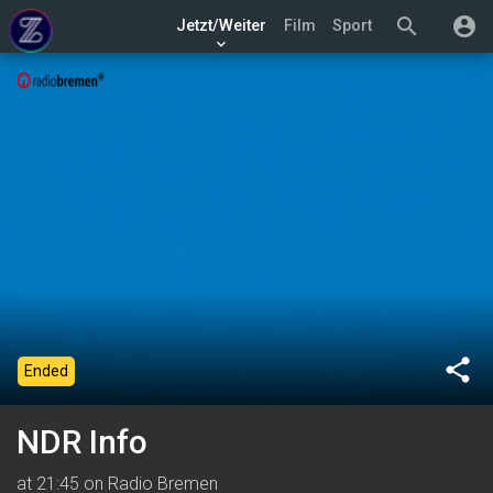
search
account_circle
Jetzt/Weiter
Film
Sport
keyboard_arrow_down
share
Ended
NDR Info
at 21:45 on Radio Bremen