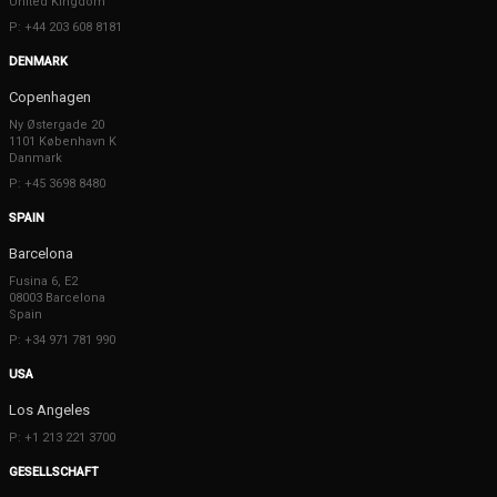
United Kingdom
P: +44 203 608 8181
DENMARK
Copenhagen
Ny Østergade 20
1101 København K
Danmark
P: +45 3698 8480
SPAIN
Barcelona
Fusina 6, E2
08003 Barcelona
Spain
P: +34 971 781 990
USA
Los Angeles
P: +1 213 221 3700
GESELLSCHAFT