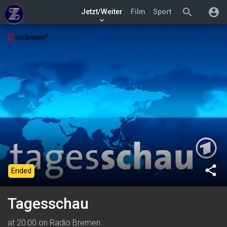
search
account_circle
Jetzt/Weiter
Film
Sport
keyboard_arrow_down
share
Ended
Tagesschau
at 20:00 on Radio Bremen