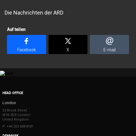
Die Nachrichten der ARD
Auf teilen
Facebook
X
E-mail
HEAD OFFICE
London
52 Brook Street
W1K 5DS London
United Kingdom
P: +44 203 608 8181
DENMARK