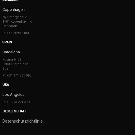
Copenhagen
Ny Østergade 20
1101 København K
Danmark
P: +45 3698 8480
SPAIN
Barcelona
Fusina 6, E2
08003 Barcelona
Spain
P: +34 971 781 990
USA
Los Angeles
P: +1 213 221 3700
GESELLSCHAFT
Datenschutzrichtlinie