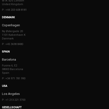
W1K 5DS London
United Kingdom
P: +44 203 608 8181
DENMARK
Copenhagen
Ny Østergade 20
1101 København K
Danmark
P: +45 3698 8480
SPAIN
Barcelona
Fusina 6, E2
08003 Barcelona
Spain
P: +34 971 781 990
USA
Los Angeles
P: +1 213 221 3700
GESELLSCHAFT