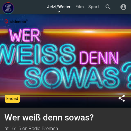
search
account_circle
Jetzt/Weiter
Film
Sport
keyboard_arrow_down
share
Ended
Wer weiß denn sowas?
at 16:15 on Radio Bremen