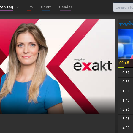
zen Tag
keyboard_arrow_down
Film
Sport
Sender
09:45
10:35
10:58
11:00
11:45
12:30
13:58
14:00