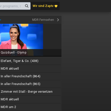
Wir sind Zaptv
favorite
keyboard_arrow_right
MDR Fernsehen
Quizduell - Olymp
Elefant, Tiger & Co. (438)
MDR aktuell
In aller Freundschaft (864)
In aller Freundschaft (865)
Zimmer mit Stall - Berge versetzen
MDR aktuell
MDR um 2