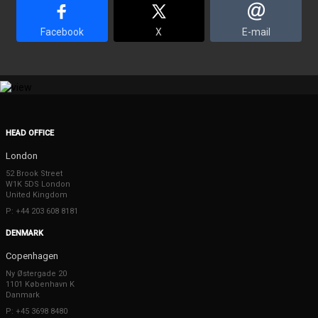
Facebook
X
E-mail
HEAD OFFICE
London
52 Brook Street
W1K 5DS London
United Kingdom
P: +44 203 608 8181
DENMARK
Copenhagen
Ny Østergade 20
1101 København K
Danmark
P: +45 3698 8480