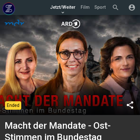
search
account_circle
Jetzt/Weiter
Film
Sport
keyboard_arrow_down
share
Ended
Macht der Mandate - Ost-
Stimmen im Bundestag