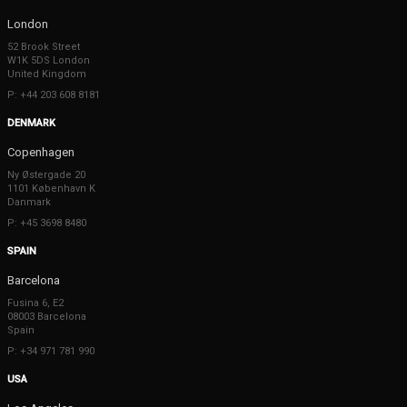
London
52 Brook Street
W1K 5DS London
United Kingdom
P: +44 203 608 8181
DENMARK
Copenhagen
Ny Østergade 20
1101 København K
Danmark
P: +45 3698 8480
SPAIN
Barcelona
Fusina 6, E2
08003 Barcelona
Spain
P: +34 971 781 990
USA