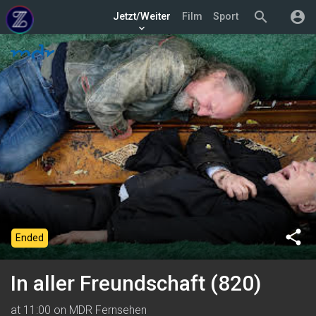
search
account_circle
Jetzt/Weiter
Film
Sport
keyboard_arrow_down
share
Ended
In aller Freundschaft (820)
at 11:00 on MDR Fernsehen