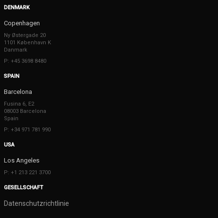
DENMARK
Copenhagen
Ny Østergade 20
1101 København K
Danmark
P: +45 3698 8480
SPAIN
Barcelona
Fusina 6, E2
08003 Barcelona
Spain
P: +34 971 781 990
USA
Los Angeles
P: +1 213 221 3700
GESELLSCHAFT
Datenschutzrichtlinie