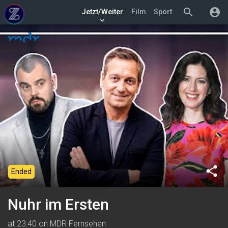
search
account_circle
Jetzt/Weiter
Film
Sport
keyboard_arrow_down
share
Ended
Nuhr im Ersten
at 23:40 on MDR Fernsehen