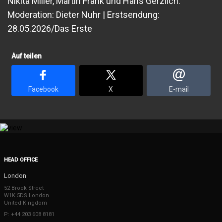
Nikita Miller, Martin Frank und Hans Gerzlich.
Moderation: Dieter Nuhr | Erstsendung:
28.05.2026/Das Erste
Auf teilen
Facebook
X
E-mail
HEAD OFFICE
London
52 Brook Street
W1K 5DS London
United Kingdom
P: +44 203 608 8181