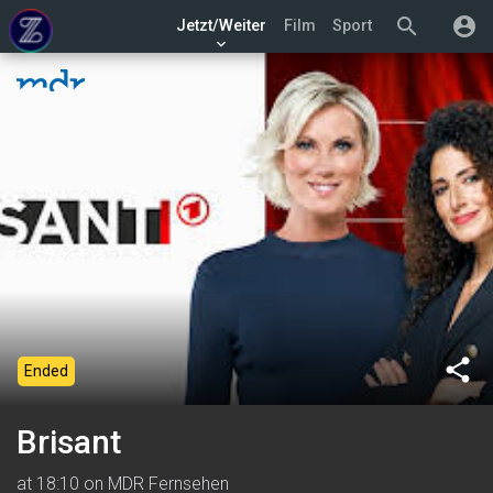
search
account_circle
Jetzt/Weiter
Film
Sport
keyboard_arrow_down
share
Ended
Brisant
at 18:10 on MDR Fernsehen