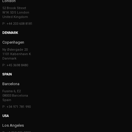
London
52 Brook Street
W1K 5DS London
United Kingdom
P: +44 203 608 8181
DENMARK
Copenhagen
Ny Østergade 20
1101 København K
Danmark
P: +45 3698 8480
SPAIN
Barcelona
Fusina 6, E2
08003 Barcelona
Spain
P: +34 971 781 990
USA
Los Angeles