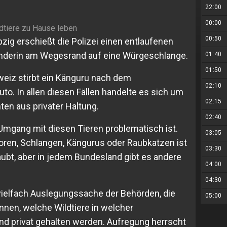
22:00
00:00
ldtiere zu Hause leben
00:50
pzig erschießt die Polizei einen entlaufenen
anderin am Wegesrand auf eine Würgeschlange.
01:40
01:50
eiz stirbt ein Känguru nach dem
02:10
. In allen diesen Fällen handelte es sich um
02:15
ten aus privater Haltung.
02:40
 Umgang mit diesen Tieren problematisch ist.
03:05
atoren, Schlangen, Kängurus oder Raubkatzen ist
03:30
ubt, aber in jedem Bundesland gibt es andere
04:00
04:30
 vielfach Auslegungssache der Behörden, die
05:00
önnen, welche Wildtiere in welcher
d privat gehalten werden. Aufregung herrscht