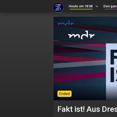
Heute um 18:08
keyboard_arrow_down
Den gan
Ended
Fakt ist! Aus Dr