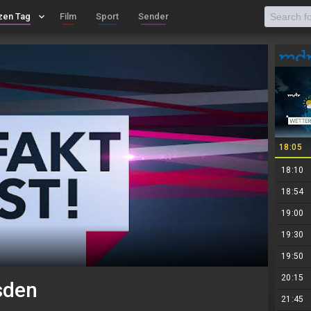
zen Tag
keyboard_arrow_down
Film
Sport
Sender
18:05
18:10
18:54
19:00
19:30
19:50
20:15
esden
21:45