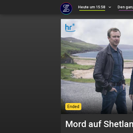
Heute um 15:58
keyboard_arrow_down
Den gan
Ended
Mord auf Shetla