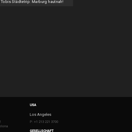
Tobis Städtetrip: Marburg hautnah!
USA
Los Angeles
2
P: +1 213 221 3700
elona
GESELLSCHAFT