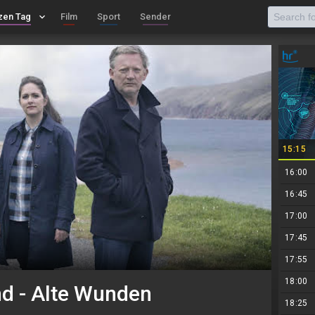
zen Tag
keyboard_arrow_down
Film
Sport
Sender
15:15
16:00
16:45
17:00
17:45
17:55
18:00
nd - Alte Wunden
18:25