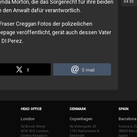
nda Morton, die das Sorgerecht für ihre beiden
04:30
e den Anwalt dafür verantwortlich.
raser Creggan Fotos der polizeilichen
epage veröffentlicht, gerät auch dessen Vater
 DI Perez.
X
E-mail
HEAD OFFICE
DENMARK
SPAIN
London
Copenhagen
Barcelona
52 Brook Street
Ny Østergade 20
Fusina 6, E
W1K 5DS London
1101 København K
08003 Barc
United Kingdom
Danmark
Spain