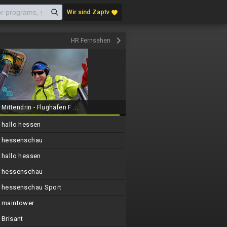
Wir sind Zaptv
favorite
keyboard_arrow_right
HR Fernsehen
Mittendrin - Flughafen F ...
hallo hessen
hessenschau
hallo hessen
hessenschau
hessenschau Sport
maintower
Brisant