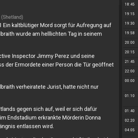
18:45
19:15
 (Shetland)
19:30
1 Ein kaltblütiger Mord sorgt für Aufregung auf
lbraith wurde am helllichten Tag in seinem
19:58
20:00
20:15
ctive Inspector Jimmy Perez und seine
21:45
s der Ermordete einer Person die Tür geöffnet
22:00
00:00
lbraith verheiratete Jurist, hatte nicht nur
01:10
lands gegen sich auf, weil er sich dafür
01:40
s im Endstadium erkrankte Mörderin Donna
02:20
fängnis entlassen wird.
04:05