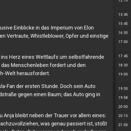
12:10
13:45
15:45
usive Einblicke in das Imperium von Elon
16:30
n Vertraute, Whistleblower, Opfer und einstige
17:00
f ins Herz eines Wettlaufs um selbstfahrende
17:45
l, das Menschenleben fordert und den
18:30
h-Welt herausfordert.
19:00
la-Fan der ersten Stunde. Doch sein Auto
19:30
ndstraße gegen einen Baum; das Auto ging in
19:58
20:00
au Anja bleibt neben der Trauer vor allem eines:
20:15
nachzuvollziehen, was genau passiert ist, stößt
21:00