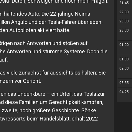
Tesla- Daten, Schweigen und noch mehr Fragen.
21:45
22:30
 ein haltendes Auto. Die 22-jährige Neima
Dillon Angulo und der Tesla-Fahrer überleben.
23:00
den Autopiloten aktiviert hatte.
23:30
örigen nach Antworten und stoßen auf
01:00
sche Antworten und stumme Systeme. Doch die
auf.
01:30
02:00
as viele zunächst für aussichtslos halten: Sie
nzern vor Gericht.
03:35
04:25
ren das Undenkbare – ein Urteil, das Tesla zur
d diese Familien um Gerechtigkeit kämpfen,
e zweite, noch größere Geschichte. Sönke
ativressorts beim Handelsblatt, erhält 2022