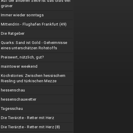
Auf der anderen Seite ist das Gras viel
grüner
Immer wieder sonntags
Mittendrin - Flughafen Frankfurt (49)
Die Ratgeber
Quarks: Sand ist Gold - Geheimnisse
eines unterschätzen Rohstoffs
Preiswert, nützlich, gut?
maintower weekend
Kochstories: Zwischen hessischem
Riesling und türkischen Mezze
hessenschau
hessenschauwetter
Tagesschau
Die Tierärzte - Retter mit Herz
Die Tierärzte - Retter mit Herz (8)