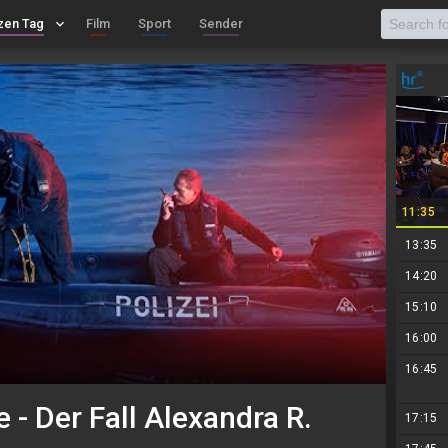
zen Tag
keyboard_arrow_down
Film
Sport
Sender
11:35
13:35
14:20
15:10
16:00
16:45
 - Der Fall Alexandra R.
17:15