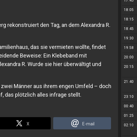
17:45
18:05
18:15
 rekonstruiert den Tag, an dem Alexandra R.
18:45
19:30
milienhaus, das sie vermieten wollte, findet
19:58
eidende Beweise: Ein Klebeband mit
20:00
exandra R. Wurde sie hier überwältigt und
20:15
21:40
uf zwei Männer aus ihrem engen Umfeld – doch
 das plötzlich alles infrage stellt.
23:10
00:40
01:25
X
E-mail
02:10