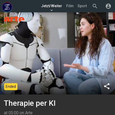
search
account_circle
Jetzt/Weiter
Film
Sport
keyboard_arrow_down
share
Ended
Therapie per KI
at 05:00 on Arte