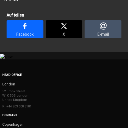
Auf teilen
Facebook
X
E-mail
HEAD OFFICE
London
52 Brook Street
W1K 5DS London
United Kingdom
P: +44 203 608 8181
DENMARK
Copenhagen