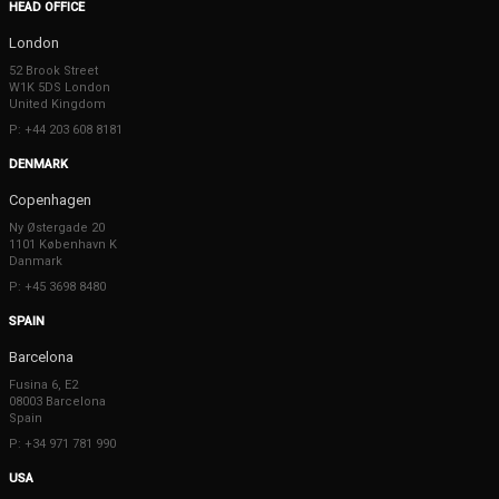
HEAD OFFICE
London
52 Brook Street
W1K 5DS London
United Kingdom
P: +44 203 608 8181
DENMARK
Copenhagen
Ny Østergade 20
1101 København K
Danmark
P: +45 3698 8480
SPAIN
Barcelona
Fusina 6, E2
08003 Barcelona
Spain
P: +34 971 781 990
USA