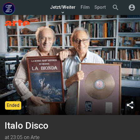
search
account_circle
Jetzt/Weiter
Film
Sport
keyboard_arrow_down
share
Ended
Italo Disco
at 23:05 on Arte