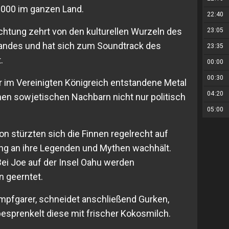
.000 im ganzen Land.
22:40
chtung zehrt von den kulturellen Wurzeln des
23:05
andes und hat sich zum Soundtrack des
23:35
.
00:00
00:30
r im Vereinigten Königreich entstandene Metal
04:20
inen sowjetischen Nachbarn nicht nur politisch
05:00
n stürzten sich die Finnen regelrecht auf
rung an ihre Legenden und Mythen wachhält.
ei Joe auf der Insel Oahu werden
 geerntet.
ampfgarer, schneidet anschließend Gurken,
sprenkelt diese mit frischer Kokosmilch.