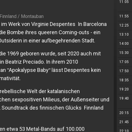
11:05
 Finnland / Montauban
11:55
n im Werk von Virginie Despentes In Barcelona
12:25
die Bombe ihres queeren Coming-outs - ein
13:10
utsiderin in einer aufbegehrenden Stadt.
14:00
n, die 1969 geboren wurde, seit 2020 auch mit
15:30
hin Beatriz Preciado. In ihrem 2010
17:05
man ʺApokalypse Babyʺ lässt Despentes kein
17:50
ativität.
18:35
19:20
e rebellische Welt der katalanischen
chen sexpositiven Milieus, der Außenseiter und
19:40
 Soundtrack des finnischen Glücks Finnland
20:15
21:45
n etwa 53 Metal-Bands auf 100.000
22:10