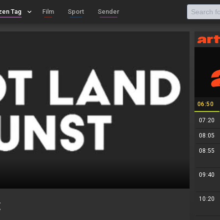
zen Tag
keyboard_arrow_down
Film
Sport
Sender
06:50
07:20
08:05
08:55
09:40
10:20
t