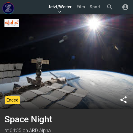
search
account_circle
Jetzt/Weiter
Film
Sport
keyboard_arrow_down
share
Ended
Space Night
at 04:35 on ARD Alpha