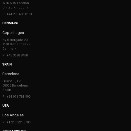
W1K 5DS London
United Kingdom
P: +44 203 608 8181
DENMARK
Copenhagen
Ny Østergade 20
1101 København K
Danmark
P: +45 3698 8480
SPAIN
Barcelona
Fusina 6, E2
08003 Barcelona
Spain
P: +34 971 781 990
USA
Los Angeles
P: +1 213 221 3700