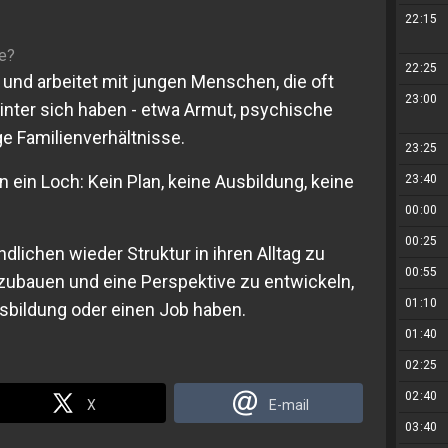
22:15
e?
22:25
 und arbeitet mit jungen Menschen, die oft
23:00
ter sich haben - etwa Armut, psychische
e Familienverhältnisse.
23:25
in ein Loch: Kein Plan, keine Ausbildung, keine
23:40
00:00
00:25
ndlichen wieder Struktur in ihren Alltag zu
00:55
fzubauen und eine Perspektive zu entwickeln,
01:10
sbildung oder einen Job haben.
01:40
02:25
02:40
X
E-mail
03:40