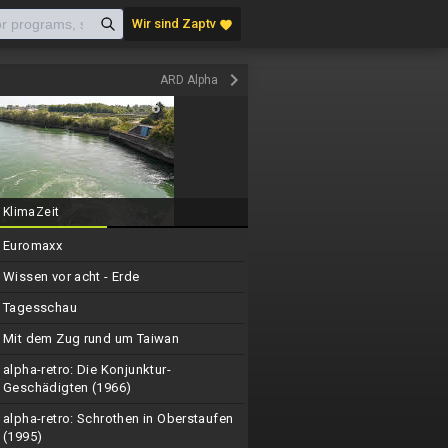
Wir sind Zaptv
favorite
keyboard_arrow_right
ARD Alpha
KlimaZeit
Euromaxx
Wissen vor acht - Erde
Tagesschau
Mit dem Zug rund um Taiwan
alpha-retro: Die Konjunktur-
Geschädigten (1966)
alpha-retro: Schrothen in Oberstaufen
(1995)