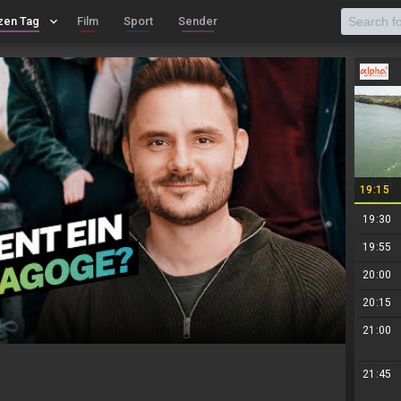
zen Tag
keyboard_arrow_down
Film
Sport
Sender
19:15
19:30
19:55
20:00
20:15
21:00
21:45