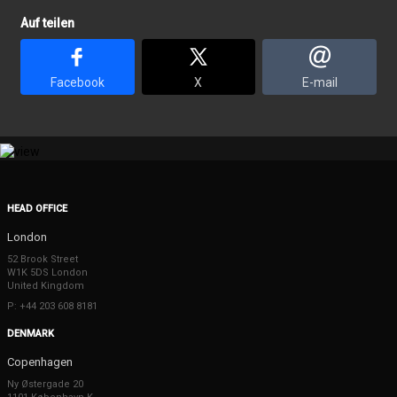
Auf teilen
Facebook
X
E-mail
HEAD OFFICE
London
52 Brook Street
W1K 5DS London
United Kingdom
P: +44 203 608 8181
DENMARK
Copenhagen
Ny Østergade 20