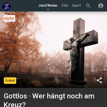
search
account_circle
Jetzt/Weiter
Film
Sport
keyboard_arrow_down
share
Ended
Gottlos · Wer hängt noch am
Kreuz?