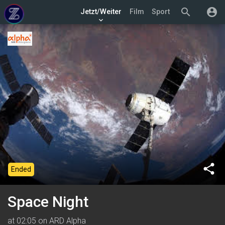
search
account_circle
Jetzt/Weiter
Film
Sport
keyboard_arrow_down
share
Ended
Space Night
at 02:05 on ARD Alpha