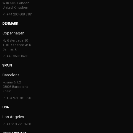
W1K 5DS London
United Kingdom
P: +44 203 608 8181
DENMARK
Copenhagen
Ny Østergade 20
1101 København K
Danmark
P: +45 3698 8480
SPAIN
Barcelona
Fusina 6, E2
08003 Barcelona
Spain
P: +34 971 781 990
USA
Los Angeles
P: +1 213 221 3700