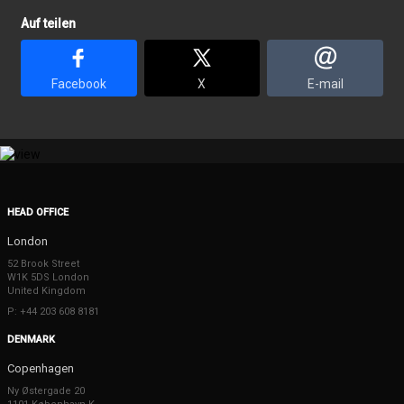
Auf teilen
Facebook
X
E-mail
HEAD OFFICE
London
52 Brook Street
W1K 5DS London
United Kingdom
P: +44 203 608 8181
DENMARK
Copenhagen
Ny Østergade 20