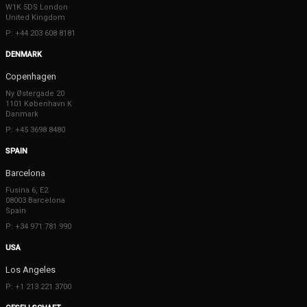
W1K 5DS London
United Kingdom
P: +44 203 608 8181
DENMARK
Copenhagen
Ny Østergade 20
1101 København K
Danmark
P: +45 3698 8480
SPAIN
Barcelona
Fusina 6, E2
08003 Barcelona
Spain
P: +34 971 781 990
USA
Los Angeles
P: +1 213 221 3700