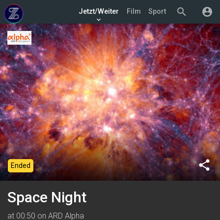
search
account_circle
Jetzt/Weiter
Film
Sport
keyboard_arrow_down
share
Ended
Space Night
at 00:50 on ARD Alpha