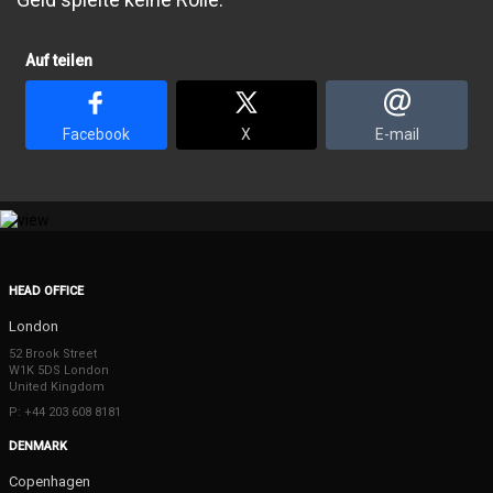
Auf teilen
Facebook
X
E-mail
HEAD OFFICE
London
52 Brook Street
W1K 5DS London
United Kingdom
P: +44 203 608 8181
DENMARK
Copenhagen