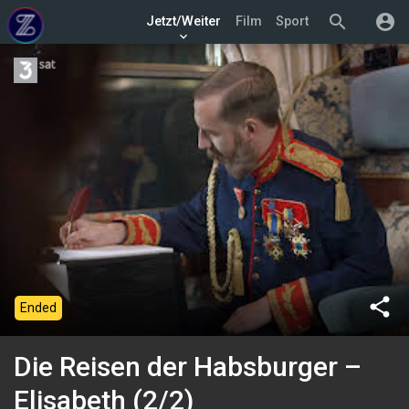
search
account_circle
Jetzt/Weiter
Film
Sport
keyboard_arrow_down
share
Ended
Die Reisen der Habsburger –
Elisabeth (2/2)