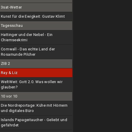
3sat-Wetter
Kunst für die Ewigkeit: Gustav Klimt
Tagesschau
Hattinger und der Nebel - Ein
Chiemseekrimi
Cornwall - Das echte Land der
Rosamunde Pilcher
ZIB 2
Ray & Liz
WeltWeit: Gott 2.0. Was wollen wir
glauben?
10 vor 10
Die Nordreportage: Kühe mit Hörnern
und digitales Büro
Islands Papageitaucher - Geliebt und
gefährdet