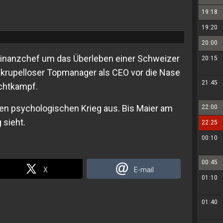
19:18
19:20
20:00
Finanzchef um das Überleben einer Schweizer
20:15
 skrupelloser Topmanager als CEO vor die Nase
21:45
achtkampf.
erten psychologischen Krieg aus. Bis Maier am
22:00
 sieht.
22:25
00:10
00:45
X
E-mail
01:10
01:40