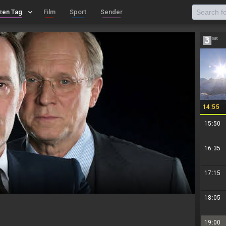
zen Tag
keyboard_arrow_down
Film
Sport
Sender
14:55
15:50
16:35
17:15
18:05
19:00