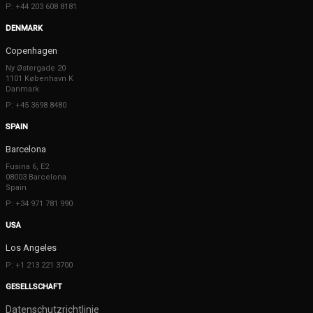
P: +44 203 608 8181
DENMARK
Copenhagen
Ny Østergade 20
1101 København K
Danmark
P: +45 3698 8480
SPAIN
Barcelona
Fusina 6, E2
08003 Barcelona
Spain
P: +34 971 781 990
USA
Los Angeles
P: +1 213 221 3700
GESELLSCHAFT
Datenschutzrichtlinie