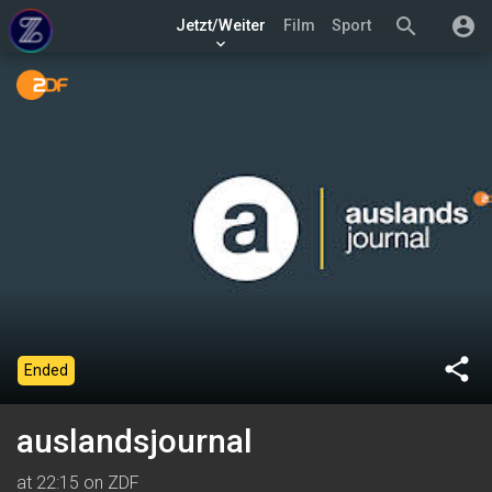
search
account_circle
Jetzt/Weiter
Film
Sport
keyboard_arrow_down
share
Ended
auslandsjournal
at 22:15 on ZDF