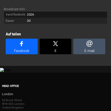
Broadcast info
Veröffentlicht:
2026
Dauer:
30
Auf teilen
Facebook
X
E-mail
HEAD OFFICE
London
52 Brook Street
W1K 5DS London
United Kingdom