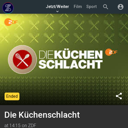
search
account_circle
Jetzt/Weiter
Film
Sport
keyboard_arrow_down
share
Ended
Die Küchenschlacht
at 14:15 on ZDF