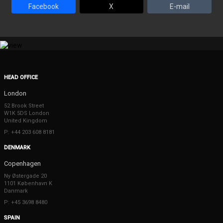
Facebook
X
E-mail
HEAD OFFICE
London
52 Brook Street
W1K 5DS London
United Kingdom
P: +44 203 608 8181
DENMARK
Copenhagen
Ny Østergade 20
1101 København K
Danmark
P: +45 3698 8480
SPAIN