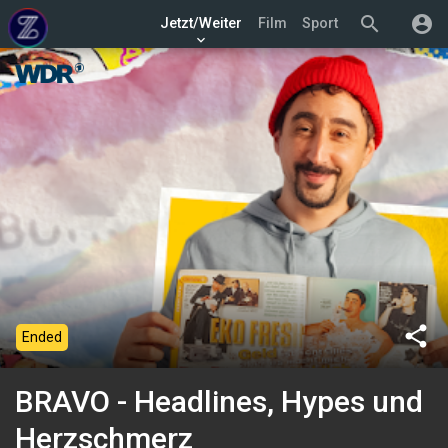
search
account_circle
Jetzt/Weiter
Film
Sport
keyboard_arrow_down
share
Ended
BRAVO - Headlines, Hypes und
Herzschmerz