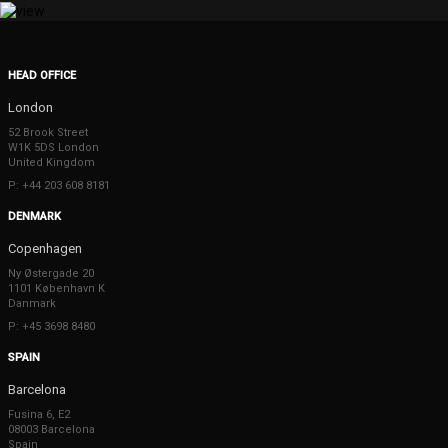
HEAD OFFICE
London
52 Brook Street
W1K 5DS London
United Kingdom
P: +44 203 608 8181
DENMARK
Copenhagen
Ny Østergade 20
1101 København K
Danmark
P: +45 3698 8480
SPAIN
Barcelona
Fusina 6, E2
08003 Barcelona
Spain