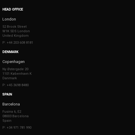
HEAD OFFICE
London
52 Brook Street
W1K 5DS London
United Kingdom
P: +44 203 608 8181
DENMARK
Copenhagen
Ny Østergade 20
1101 København K
Danmark
P: +45 3698 8480
SPAIN
Barcelona
Fusina 6, E2
08003 Barcelona
Spain
P: +34 971 781 990