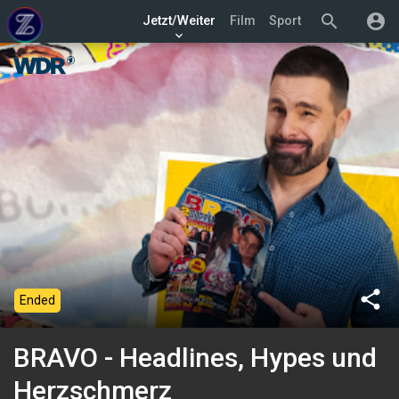
search
account_circle
Jetzt/Weiter
Film
Sport
keyboard_arrow_down
share
Ended
BRAVO - Headlines, Hypes und
Herzschmerz