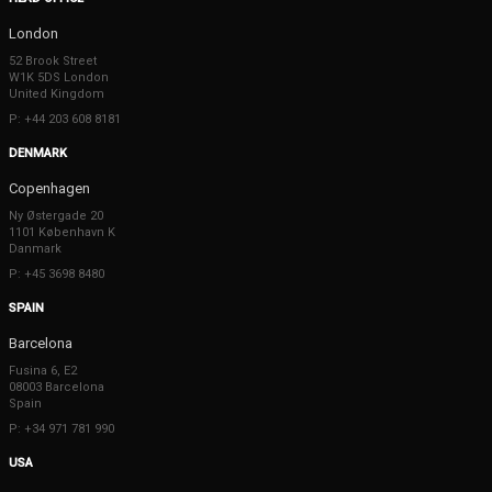
London
52 Brook Street
W1K 5DS London
United Kingdom
P: +44 203 608 8181
DENMARK
Copenhagen
Ny Østergade 20
1101 København K
Danmark
P: +45 3698 8480
SPAIN
Barcelona
Fusina 6, E2
08003 Barcelona
Spain
P: +34 971 781 990
USA