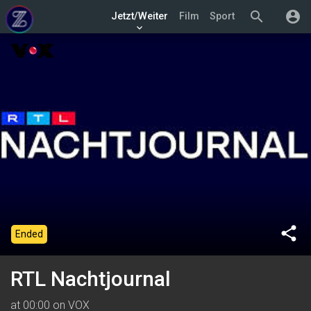
search
account_circle
Jetzt/Weiter
Film
Sport
keyboard_arrow_down
share
Ended
RTL Nachtjournal
at 00:00 on VOX