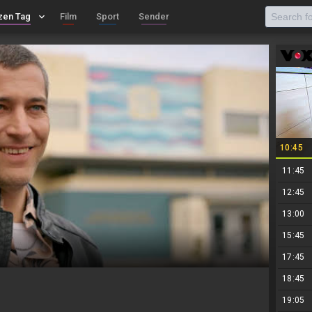
zen Tag
keyboard_arrow_down
Film
Sport
Sender
10:45
11:45
12:45
13:00
15:45
17:45
18:45
19:05