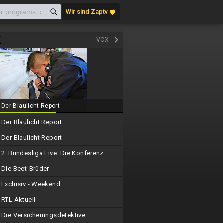
Wir sind Zaptv
favorite
keyboard_arrow_right
VOX
Der Blaulicht Report
Der Blaulicht Report
Der Blaulicht Report
2. Bundesliga Live: Die Konferenz
Die Beet-Brüder
Exclusiv - Weekend
RTL Aktuell
Die Versicherungsdetektive