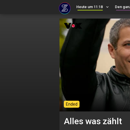
Heute um 11:18
keyboard_arrow_down
Den gan
Ended
Alles was zählt