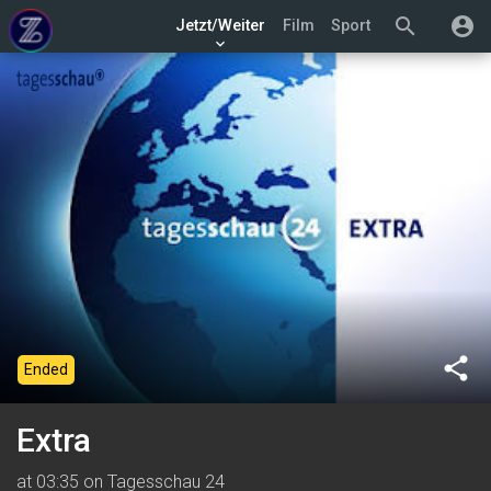
search
account_circle
Jetzt/Weiter
Film
Sport
keyboard_arrow_down
share
Ended
Extra
at 03:35 on Tagesschau 24