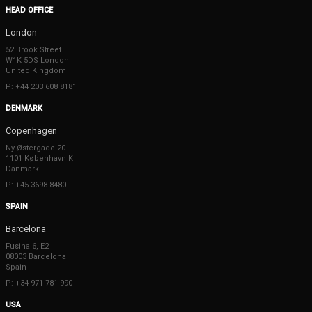
HEAD OFFICE
London
52 Brook Street
W1K 5DS London
United Kingdom
P: +44 203 608 8181
DENMARK
Copenhagen
Ny Østergade 20
1101 København K
Danmark
P: +45 3698 8480
SPAIN
Barcelona
Fusina 6, E2
08003 Barcelona
Spain
P: +34 971 781 990
USA