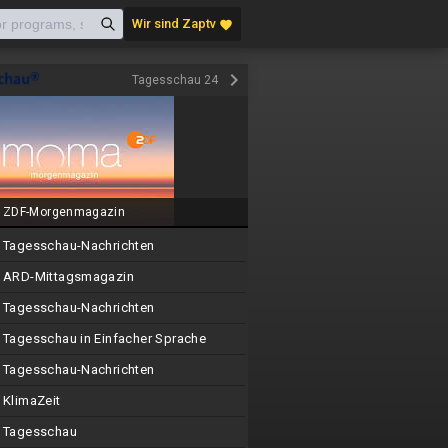
Wir sind Zaptv
favorite
keyboard_arrow_right
Tagesschau 24
ZDF-Morgenmagazin
Tagesschau-Nachrichten
ARD-Mittagsmagazin
Tagesschau-Nachrichten
Tagesschau in Einfacher Sprache
Tagesschau-Nachrichten
KlimaZeit
Tagesschau