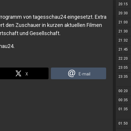
20:15
20:30
m Programm von tagesschau24 eingesetzt. Extra
21:00
rt den Zuschauer in kurzen aktuellen Filmen
21:30
irtschaft und Gesellschaft.
21:32
chau24.
21:45
22:20
23:05
X
E-mail
23:35
00:20
00:35
01:35
01:50