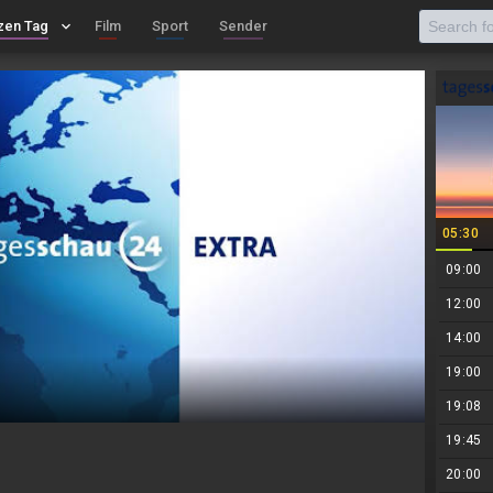
zen Tag
keyboard_arrow_down
Film
Sport
Sender
05:30
09:00
12:00
14:00
19:00
19:08
19:45
20:00