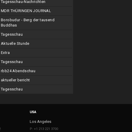
Tagesschau-Nachrichten
MDR THÜRINGEN JOURNAL
Borobudur - Berg der tausend
Buddhas
Tagesschau
Aktuelle Stunde
Extra
Tagesschau
rbb24 Abendschau
aktueller bericht
Tagesschau
USA
Los Angeles
2
P: +1 213 221 3700